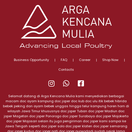
Business Opportunity
FAQ
Career
Shop Now
Contacts
@jualjoper
0823
Sumber
3759
Rejeki
Selamat datang di Arga Kencana Mulia kami menyediakan berbagai
9000
Farm
macam doc ayam kampung doc joper doc kub doc ulu itik bebek hibrida
bebek peking dan ayam bebek unggas hingga telur kampung horen horn di
wilayah Jawa Timur khususnya doc joper Tuban doc joper Madiun doc
joper Magetan doc joper Ponorogo doc joper Surabaya doc joper Mojokerto
doc joper Mojosari selain itu juga pengiriman doc joper kami sampai ke
Jawa Tengah seperti doc joper solo doc joper klaten doc joper semarang
doc joper kudus doc joper pati doc joper purwodadi sudah sejak lama