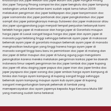
khususnya doc joper Medan doc joper Batam doc joper Pangkal Pinang
doc joper Tanjung Pinang sampai ke doc joper bengkulu doc joper lampung
sedangkan untuk Kalimantan kami sudah sejak lama tahun 2009
melakukan pengirman doc joper balikpapan doc joper banjarmasin doc
joper samarinda doc joper pontianak doc joper pangkalanbun doc joper
sampit doc joper palangkaraya menuju Sulawesi doc joper makassar atau
doc joper ujungpandang juga menjadi tempat penjualan terbanyak kami
terlebih harga joper di makassar dan harga joper di Gorontalo maupun
harga joper di Luwuk sangat bagus harga doc joper dan ayam joper di
manado juga terbilang tinggi sehingga beternak ayam joper di makassar
beternak ayam joper di gorontalo maupun beternak ayam joper di manado
menghasilkan keutungan yang tinggi harena harga ayam joper di
manado sangat tinggi baru baru ini permintaan doc joper di malang dan
doc joper di blitar maupun doc joper di tulung agung juga mengalami
peningkatan karena mereka melalukan pengiriman karkas joper ke daerah
indonesia timur seperti pengiriman ke doc joper lombok doc joper kupang
doc joper ntt atau daging joper papua doc joper irian doc joper timika doc
joper jayapura doc joper sorong doc joper ambon harga ayam kampung di
timika dan harga ayam kampung di kupang sangat tinggi sehingga
beternak ayam kampung maupun ayam kub ayam joper di kupang
sangant menguntungkan banyak peternak di lombok yang
memepercayakan doc ayam jopernya kepada Arga Kencana Mulia SRF
yang memang sudah lama terkenal.