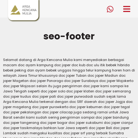
Arga Kencana Mulia
togg
men
0823
3759
9000
seo-footer
Selamat datang di Arga Kencana Mulia kami menyediakan berbagai
macam doc ayam kampung doc joper doc kub doc ulu itik bebek hibrida
bebek peking dan ayam bebek unggas hingga telur kampung horen horn di
wilayah Jawa Timur khususnya doc joper Tuban doc joper Madiun doc
joper Magetan doc joper Ponorogo doc joper Surabaya doc joper Mojokerto
doc joper Mojosari selain itu juga pengiriman doc joper kami sampai ke
Jawa Tengah seperti doc joper solo doc joper klaten doc joper semarang
doc joper kudus doc joper pati doc joper purwodadi sudah sejak lama
Arga Kencana Mulia terkenal dengan doc SRF daerah doc joper Jogja doc
joper magelang doc joper purowkerto doc joper kebumen doc joper tegal
doc joper pekalongan doc joper cilacap juga sedang ramai untuk Jawa
Barat sendiri kami sudah sering pengiriman sampai doc joper bandung
doc joper tangerang doc joper bogor doc joper sukabumi doc joper cianjur
doc joper tasikmalaya bahkan luar Jawa seperti doc joper Bali doc joper
Lombok sudah mengakui kualitas doc joper srf yang terbaik Sumatra