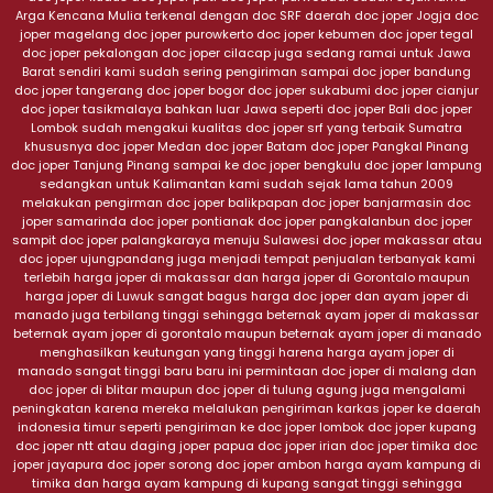
Arga Kencana Mulia terkenal dengan doc SRF daerah doc joper Jogja doc
joper magelang doc joper purowkerto doc joper kebumen doc joper tegal
doc joper pekalongan doc joper cilacap juga sedang ramai untuk Jawa
Barat sendiri kami sudah sering pengiriman sampai doc joper bandung
doc joper tangerang doc joper bogor doc joper sukabumi doc joper cianjur
doc joper tasikmalaya bahkan luar Jawa seperti doc joper Bali doc joper
Lombok sudah mengakui kualitas doc joper srf yang terbaik Sumatra
khususnya doc joper Medan doc joper Batam doc joper Pangkal Pinang
doc joper Tanjung Pinang sampai ke doc joper bengkulu doc joper lampung
sedangkan untuk Kalimantan kami sudah sejak lama tahun 2009
melakukan pengirman doc joper balikpapan doc joper banjarmasin doc
joper samarinda doc joper pontianak doc joper pangkalanbun doc joper
sampit doc joper palangkaraya menuju Sulawesi doc joper makassar atau
doc joper ujungpandang juga menjadi tempat penjualan terbanyak kami
terlebih harga joper di makassar dan harga joper di Gorontalo maupun
harga joper di Luwuk sangat bagus harga doc joper dan ayam joper di
manado juga terbilang tinggi sehingga beternak ayam joper di makassar
beternak ayam joper di gorontalo maupun beternak ayam joper di manado
menghasilkan keutungan yang tinggi harena harga ayam joper di
manado sangat tinggi baru baru ini permintaan doc joper di malang dan
doc joper di blitar maupun doc joper di tulung agung juga mengalami
peningkatan karena mereka melalukan pengiriman karkas joper ke daerah
indonesia timur seperti pengiriman ke doc joper lombok doc joper kupang
doc joper ntt atau daging joper papua doc joper irian doc joper timika doc
joper jayapura doc joper sorong doc joper ambon harga ayam kampung di
timika dan harga ayam kampung di kupang sangat tinggi sehingga