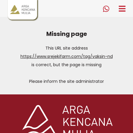
Arga Kencana Mulia
tog
me
0823
3759
9000
Missing page
This URL site address
https://www.srejekifarm.com/tag/vaksin-nd
is correct, but the page is missing
Please inform the site administrator