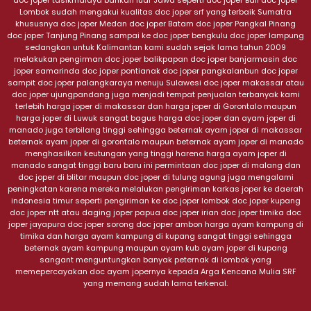
doc joper tasikmalaya bahkan luar Jawa seperti doc joper Bali doc joper
Lombok sudah mengakui kualitas doc joper srf yang terbaik Sumatra
khususnya doc joper Medan doc joper Batam doc joper Pangkal Pinang
doc joper Tanjung Pinang sampai ke doc joper bengkulu doc joper lampung
sedangkan untuk Kalimantan kami sudah sejak lama tahun 2009
melakukan pengirman doc joper balikpapan doc joper banjarmasin doc
joper samarinda doc joper pontianak doc joper pangkalanbun doc joper
sampit doc joper palangkaraya menuju Sulawesi doc joper makassar atau
doc joper ujungpandang juga menjadi tempat penjualan terbanyak kami
terlebih harga joper di makassar dan harga joper di Gorontalo maupun
harga joper di Luwuk sangat bagus harga doc joper dan ayam joper di
manado juga terbilang tinggi sehingga beternak ayam joper di makassar
beternak ayam joper di gorontalo maupun beternak ayam joper di manado
menghasilkan keutungan yang tinggi harena harga ayam joper di
manado sangat tinggi baru baru ini permintaan doc joper di malang dan
doc joper di blitar maupun doc joper di tulung agung juga mengalami
peningkatan karena mereka melalukan pengiriman karkas joper ke daerah
indonesia timur seperti pengiriman ke doc joper lombok doc joper kupang
doc joper ntt atau daging joper papua doc joper irian doc joper timika doc
joper jayapura doc joper sorong doc joper ambon harga ayam kampung di
timika dan harga ayam kampung di kupang sangat tinggi sehingga
beternak ayam kampung maupun ayam kub ayam joper di kupang
sangant menguntungkan banyak peternak di lombok yang
memepercayakan doc ayam jopernya kepada Arga Kencana Mulia SRF
yang memang sudah lama terkenal.