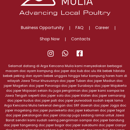
Business Opportunity
FAQ
Career
Shop Now
Contacts
@jualjoper
0823
Sumber
3759
Rejeki
Selamat datang di Arga Kencana Mulia kami menyediakan berbagai
macam doc ayam kampung doc joper doc kub doc ulu itik bebek hibrida
9000
Farm
bebek peking dan ayam bebek unggas hingga telur kampung horen horn di
wilayah Jawa Timur khususnya doc joper Tuban doc joper Madiun doc
joper Magetan doc joper Ponorogo doc joper Surabaya doc joper Mojokerto
doc joper Mojosari selain itu juga pengiriman doc joper kami sampai ke
Jawa Tengah seperti doc joper solo doc joper klaten doc joper semarang
doc joper kudus doc joper pati doc joper purwodadi sudah sejak lama
Arga Kencana Mulia terkenal dengan doc SRF daerah doc joper Jogja doc
joper magelang doc joper purowkerto doc joper kebumen doc joper tegal
doc joper pekalongan doc joper cilacap juga sedang ramai untuk Jawa
Barat sendiri kami sudah sering pengiriman sampai doc joper bandung
doc joper tangerang doc joper bogor doc joper sukabumi doc joper cianjur