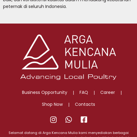
peternak di seluruh Indonesia.
Business Opportunity
FAQ
Career
Shop Now
Contacts
@jualjoper
0823
Sumber
3759
Rejeki
Selamat datang di Arga Kencana Mulia kami menyediakan berbagai