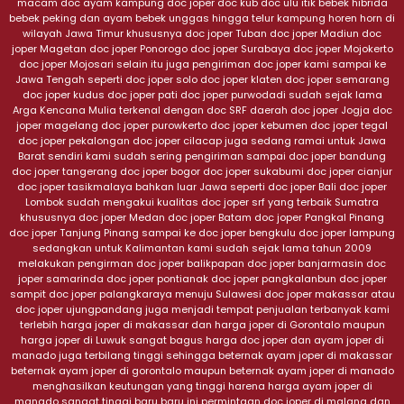
macam doc ayam kampung doc joper doc kub doc ulu itik bebek hibrida
9000
Farm
bebek peking dan ayam bebek unggas hingga telur kampung horen horn di
wilayah Jawa Timur khususnya doc joper Tuban doc joper Madiun doc
joper Magetan doc joper Ponorogo doc joper Surabaya doc joper Mojokerto
doc joper Mojosari selain itu juga pengiriman doc joper kami sampai ke
Jawa Tengah seperti doc joper solo doc joper klaten doc joper semarang
doc joper kudus doc joper pati doc joper purwodadi sudah sejak lama
Arga Kencana Mulia terkenal dengan doc SRF daerah doc joper Jogja doc
joper magelang doc joper purowkerto doc joper kebumen doc joper tegal
doc joper pekalongan doc joper cilacap juga sedang ramai untuk Jawa
Barat sendiri kami sudah sering pengiriman sampai doc joper bandung
doc joper tangerang doc joper bogor doc joper sukabumi doc joper cianjur
doc joper tasikmalaya bahkan luar Jawa seperti doc joper Bali doc joper
Lombok sudah mengakui kualitas doc joper srf yang terbaik Sumatra
khususnya doc joper Medan doc joper Batam doc joper Pangkal Pinang
doc joper Tanjung Pinang sampai ke doc joper bengkulu doc joper lampung
sedangkan untuk Kalimantan kami sudah sejak lama tahun 2009
melakukan pengirman doc joper balikpapan doc joper banjarmasin doc
joper samarinda doc joper pontianak doc joper pangkalanbun doc joper
sampit doc joper palangkaraya menuju Sulawesi doc joper makassar atau
doc joper ujungpandang juga menjadi tempat penjualan terbanyak kami
terlebih harga joper di makassar dan harga joper di Gorontalo maupun
harga joper di Luwuk sangat bagus harga doc joper dan ayam joper di
manado juga terbilang tinggi sehingga beternak ayam joper di makassar
beternak ayam joper di gorontalo maupun beternak ayam joper di manado
menghasilkan keutungan yang tinggi harena harga ayam joper di
manado sangat tinggi baru baru ini permintaan doc joper di malang dan