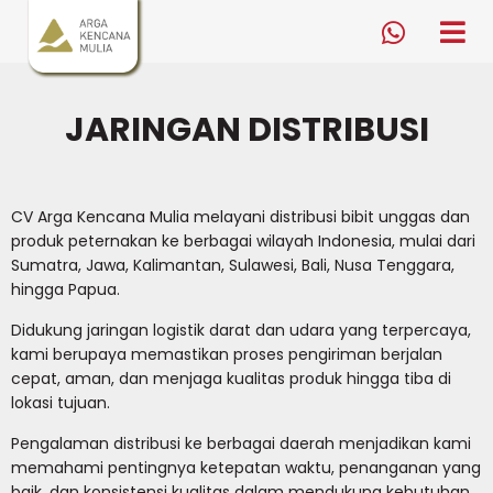
Arga Kencana Mulia
tog
me
0823
3759
9000
JARINGAN DISTRIBUSI
CV Arga Kencana Mulia melayani distribusi bibit unggas dan
produk peternakan ke berbagai wilayah Indonesia, mulai dari
Sumatra, Jawa, Kalimantan, Sulawesi, Bali, Nusa Tenggara,
hingga Papua.
Didukung jaringan logistik darat dan udara yang terpercaya,
kami berupaya memastikan proses pengiriman berjalan
cepat, aman, dan menjaga kualitas produk hingga tiba di
lokasi tujuan.
Pengalaman distribusi ke berbagai daerah menjadikan kami
memahami pentingnya ketepatan waktu, penanganan yang
baik, dan konsistensi kualitas dalam mendukung kebutuhan